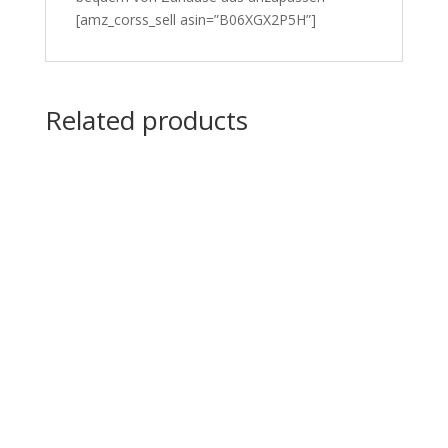
[amz_corss_sell asin=”B06XGX2P5H”]
Related products