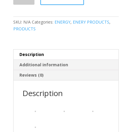
LifeStyle
Elegantes
Magnetisches
Therapie-
SKU:
N/A
Categories:
ENERGY
,
ENERY PRODUCTS
,
Armband
PRODUCTS
Aus
Titan
Schmerzlinderung
Für
Description
Arthritis
Additional information
Und…
quantity
Reviews (0)
Description