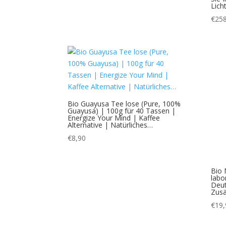
Lich
€
258
Bio Guayusa Tee lose (Pure, 100%
Guayusa) | 100g für 40 Tassen |
Energize Your Mind | Kaffee
Alternative | Natürliches…
€
8,90
Bio 
labo
Deut
Zusä
€
19,