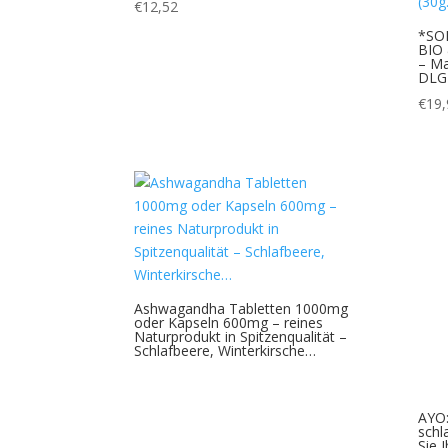
€
12,52
*SO
BIO 
– Ma
DLG 
€
19,
Ashwagandha Tabletten 1000mg
oder Kapseln 600mg – reines
Naturprodukt in Spitzenqualität –
Schlafbeere, Winterkirsche…
AYO:
schl
Sie 