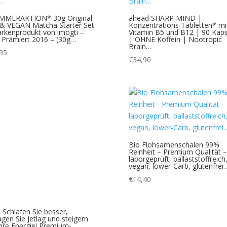
MMERAKTION* 30g Original
ahead SHARP MIND |
& VEGAN Matcha Starter Set
Konzentrations Tabletten* mi
rkenprodukt von imogti –
Vitamin B5 und B12 | 90 Kaps
Prämiert 2016 – (30g…
| OHNE Koffein | Nootropic
Brain…
95
€
34,90
Bio Flohsamenschalen 99%
Reinheit – Premium Qualität –
laborgeprüft, ballaststoffreich
vegan, lower-Carb, glutenfrei
€
14,40
 Schlafen Sie besser,
agen Sie Jetlag und steigern
Ihre Energie! Premium-