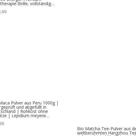
ttherapie-Brille, vollständig…
,60
Maca Pulver aus Peru 1000g |
rgeprüft und abgefüllt in
schland | Rohkost ohne
tze | Lepidium meyenii…
90
Bio Matcha-Tee-Pulver aus d
weltberühmten Hangzhou Te