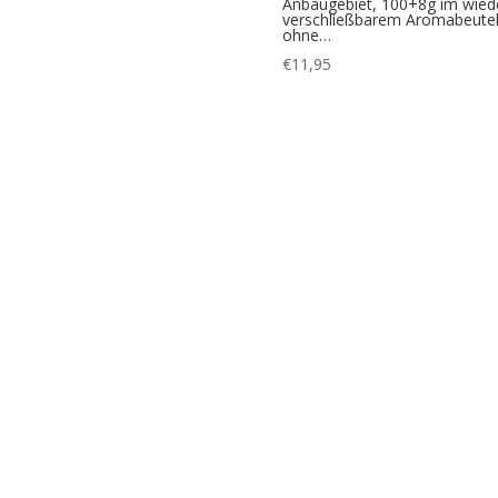
Anbaugebiet, 100+8g im wied
verschließbarem Aromabeutel
ohne…
€
11,95